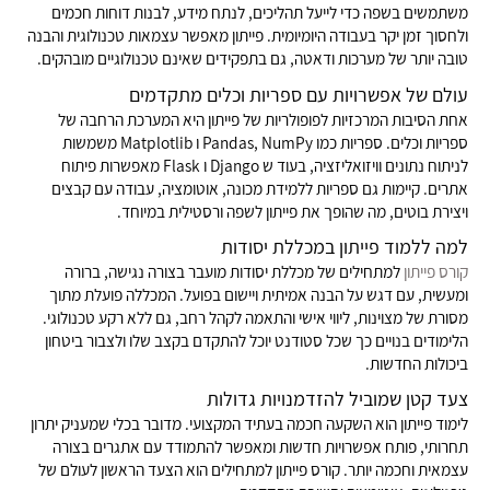
משתמשים בשפה כדי לייעל תהליכים, לנתח מידע, לבנות דוחות חכמים
ולחסוך זמן יקר בעבודה היומיומית. פייתון מאפשר עצמאות טכנולוגית והבנה
טובה יותר של מערכות ודאטה, גם בתפקידים שאינם טכנולוגיים מובהקים.
עולם של אפשרויות עם ספריות וכלים מתקדמים
אחת הסיבות המרכזיות לפופולריות של פייתון היא המערכת הרחבה של
ספריות וכלים. ספריות כמו Pandas, NumPy ו Matplotlib משמשות
לניתוח נתונים וויזואליזציה, בעוד ש Django ו Flask מאפשרות פיתוח
אתרים. קיימות גם ספריות ללמידת מכונה, אוטומציה, עבודה עם קבצים
ויצירת בוטים, מה שהופך את פייתון לשפה ורסטילית במיוחד.
למה ללמוד פייתון במכללת יסודות
קורס פייתון
למתחילים של מכללת יסודות מועבר בצורה נגישה, ברורה
ומעשית, עם דגש על הבנה אמיתית ויישום בפועל. המכללה פועלת מתוך
מסורת של מצוינות, ליווי אישי והתאמה לקהל רחב, גם ללא רקע טכנולוגי.
הלימודים בנויים כך שכל סטודנט יוכל להתקדם בקצב שלו ולצבור ביטחון
ביכולות החדשות.
צעד קטן שמוביל להזדמנויות גדולות
לימוד פייתון הוא השקעה חכמה בעתיד המקצועי. מדובר בכלי שמעניק יתרון
תחרותי, פותח אפשרויות חדשות ומאפשר להתמודד עם אתגרים בצורה
עצמאית וחכמה יותר. קורס פייתון למתחילים הוא הצעד הראשון לעולם של