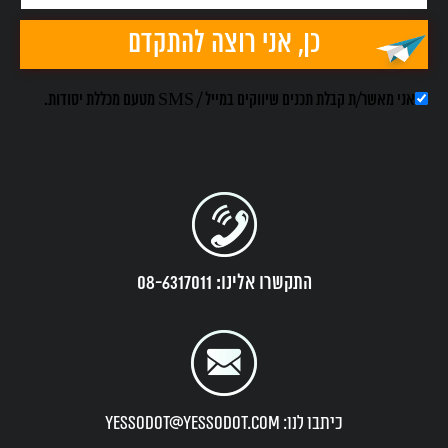
אני מאשר/ת קבלת תכנים שיווקים במייל / SMS מטעם מכללת יסודות.
התקשרו אלינו: 08-6317011
כיתבו לנו: yessodot@yessodot.com