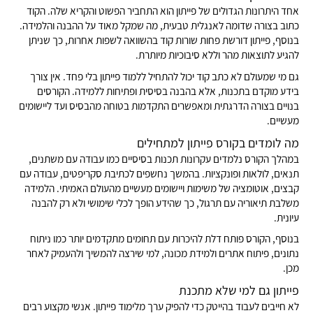
אחד היתרונות הגדולים של פייתון הוא התחביר הפשוט והקריא שלה. הקוד
כתוב בצורה שדומה לאנגלית טבעית, מה שמקל מאוד על ההבנה והלמידה.
בנוסף, פייתון דורשת פחות שורות קוד בהשוואה לשפות אחרות, כך שניתן
להגיע לתוצאות מהר וללא סיבוכיות מיותרת.
גם מי שמעולם לא כתב קוד יכול להתחיל ללמוד פייתון בלי פחד. אין צורך
בידע מוקדם בתכנות, אלא בהבנה בסיסית ופתיחות ללמידה. הקורסים
בנויים בצורה הדרגתית ומאפשרים התקדמות בטוחה מהבסיס ועד ליישומים
מעשיים.
מה לומדים בקורס פייתון למתחילים
במהלך הקורס נלמדים עקרונות תכנות בסיסיים כמו עבודה עם משתנים,
תנאים, לולאות ופונקציות. בהמשך נחשפים לכתיבת סקריפטים, עבודה עם
קבצים, אוטומציה של משימות ויישומים מעשיים מהעולם האמיתי. הלמידה
משלבת תיאוריה עם תרגול, כך שהידע הופך לכלי שימושי ולא רק להבנה
עיונית.
בנוסף, הקורס פותח דלת להיכרות עם תחומים מתקדמים יותר כמו ניתוח
נתונים, פיתוח אתרים ולמידת מכונה, למי שירצה להמשיך ולהעמיק לאחר
מכן.
פייתון גם למי שלא מתכנת
לא חייבים לעבוד בהייטק כדי להפיק ערך מלימוד פייתון. אנשי מקצוע רבים