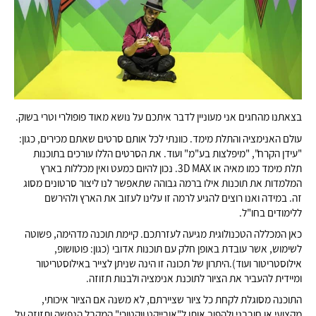
בצאתנו מהחגים אני מעוניין לדבר איתכם על נושא מאוד פופולרי וטרי בשוק.‬
עולם האנימציה והתלת מימד. כוונתי לכל אותם סרטים שאתם מכירים, כגון:
"עידן הקרח", "מיפלצות בע"מ" ועוד. את הסרטים הללו עורכים בתוכנות
תלת מימד כמו מאיה או 3D MAX. נכון להיום כמעט ואין מכללות בארץ
המלמדות את תוכנות אילו ברמה גבוהה שתאפשר לנו ליצור סרטונים מסוג
זה. במידה ואנו רוצים להגיע לרמה זו עלינו לעזוב את הארץ ולהירשם
ללימודים בחו"ל.
כאן המכללה הטכנולוגית מגיעה לעזרתכם. קיימת תוכנה מדהימה, פשוטה
לשימוש, אשר עובדת באופן חלק עם תוכנות אדובי (כגון: פוטושופ,
אילוסטריטור ועוד).היתרון של תכונה זו הינה שניתן לצייר באילוסטריטור
ומיידית להעביר את הציור לתוכנת אנימציה ולבנות תזוזה.
התוכנה מסוגלת לקחת כל ציור שציירתם, לא משנה אם הציור איכותי,
מקצועי או חובבני ולהפוך אותו ל"אובייקט ווקטורי" המקבל הנפשה ותזוזה על