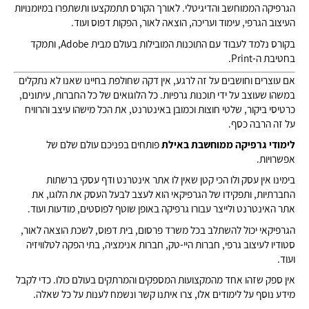
הגרפיקה הממוחשב והדיגיטלי. לאורך הקורס תתמקצעו ותשתפרו במיומנויות
העיצוב הגרפי, עימוד ועריכה, הוצאה לאור, הפקות דפוס ועוד.
בקורס נלמד לעבוד עם התוכנות המובילות בעולם מבית Adobe, ותמקד
בחטיבת ה-Print.
אם עוצרים וחושבים על זה לרגע, אין דקה שחולפת בחיינו שאנו לא נתקלים
במשהו שעוצב על ידי תוכנות גרפיות. כל הלוגואים של כל החברות, עיתונים,
כרטיסי ביקור, שלטי חוצות וכמובן באינטרנט, את הכל מישהו עיצב והרוויח
על זה הרבה כסף.
לימודי גרפיקה ממוחשבת באילת
פותחים בפניכם עולם שלם של
אפשרויות.
בימינו אין עסק ולו הכי קטן שאין לו אתר אינטרנט ודף עסקי ברשתות
החברתיות, ותפקידו של הגרפיקאי הוא לעצב לבעל העסק את הלוגו, את
אתר האינטרנט ולייצר עבורו גרפיקה באופן שוטף לפוסטים, מודעות ועוד.
הגרפיקאי יכול להשתלב בכל משרד פרסום, בית דפוס, לשכת הוצאה לאור,
סטודיו לעיצוב גרפי, חברות היי-טק, חברות אנימציה, בתי הפקה לטלוויזיה
ועוד.
אין ספק שזהו אחד מהמקצועות המספקים והמרתקים בעולם כולו. כדי לקבל
מידע נוסף על לימודים אלו, צרו איתנו קשר ונשמח לענות על כל שאלה.