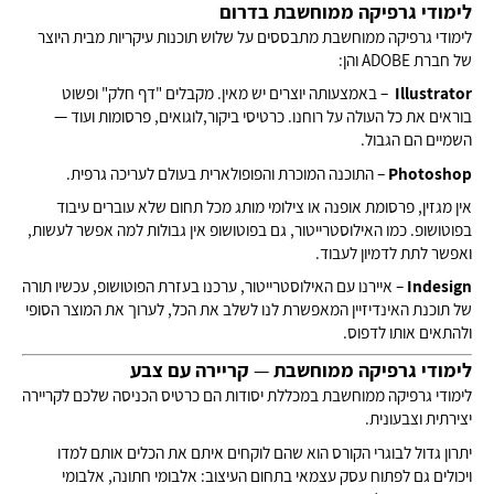
לימודי גרפיקה ממוחשבת בדרום
לימודי גרפיקה ממוחשבת מתבססים על שלוש תוכנות עיקריות מבית היוצר
של חברת ADOBE והן:
Illustrator
– באמצעותה יוצרים יש מאין. מקבלים "דף חלק" ופשוט
בוראים את כל העולה על רוחנו. כרטיסי ביקור,לוגואים, פרסומות ועוד —
השמיים הם הגבול.
Photoshop
– התוכנה המוכרת והפופולארית בעולם לעריכה גרפית.
אין מגזין, פרסומת אופנה או צילומי מותג מכל תחום שלא עוברים עיבוד
בפוטושופ. כמו האילוסטרייטור, גם בפוטושופ אין גבולות למה אפשר לעשות,
ואפשר לתת לדמיון לעבוד.
Indesign
– איירנו עם האילוסטרייטור, ערכנו בעזרת הפוטושופ, עכשיו תורה
של תוכנת האינדיזיין המאפשרת לנו לשלב את הכל, לערוך את המוצר הסופי
ולהתאים אותו לדפוס.
לימודי גרפיקה ממוחשבת
—
קריירה עם צבע
לימודי גרפיקה ממוחשבת במכללת יסודות הם כרטיס הכניסה שלכם לקריירה
יצירתית וצבעונית.
יתרון גדול לבוגרי הקורס הוא שהם לוקחים איתם את הכלים אותם למדו
ויכולים גם לפתוח עסק עצמאי בתחום העיצוב: אלבומי חתונה, אלבומי