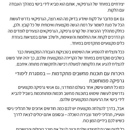
יצירתיים במיוחד של הגרפיקאי, אותם הוא מביא לידי ביטוי במהלך העבודה
עם הלקוח.
גם אם מדובר על לקוח שיודע בדיוק מה הוא רוצה, הגרפיקאי נדרש לעשות
הכל על מנת לשמור על רמת הגשה מקצועית ואיכותית של כל קובץ. ולכן,
כחלק מתהליך ההכשרה של קורס גרפיקה, הגרפיקאים הצעירים לומדים מה
הן הדרכים לקחת את החלומות והשאיפות, ולשלב אותם במציאות בעזרת
כלים מקצועיים מתקדמים במיוחד.
ככל ותצליחו להטמיע את השימוש בטכניקות העבודה המקצועיות כבר
בשלבים מוקדמים במיוחד של הקריירה המקצועית שלכם, כך יהיה יותר פשוט
להצליח להניע את הלקוחות לפעולת רכישה ולתקשורת פתוחה איתכם.
היכרות עם תוכנות מחשבים מתקדמות — במסגרת לימודי
גרפיקה ממוחשבת
כמו כל תחום עיסוק אחר בעולם המודרני, גם אנשי גרפיקה מקצועיים
נדרשים לעשות שימוש בתוכנות מחשב חכמות ומתוחכמות בשביל להביא
לידי ביטוי את הרעיונות המקצועיים שלהם.
אבל, בדרך להצלחה מקצועית יש לכם כמה חודשים ארוכים של תהליכי ניסוי
וטעייה, תהליכי לימוד וצבירת השכלה – ובסופם אתם יכולים לצאת לדרך
כשיש לכם בידיים המון כוח.
כל לקוח שיכנס לסטודיו שלכם ירצה לנצל את מירב היכולות והכישורים