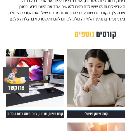
ביחד, בתור כיתה מלוכדת, אתם תצליחו ליצור את סביבת העבודה
האידיאלית ותגלו שיש לכם כלים להעשיר אחד את השני בידע. כמובן
שבמהלך הקורס גם צוות עובדי ההוראה והמרצים שיילוו את הקורס יהיו חלק
בלתי נפרד בתהליך הלמידה כולו, ולכן גם להם חלק מרכזי בהצלחה שלכם.
קורסים
נוספים
קורס שיווק דיגיטלי
קורס רישום, שרטוט, ציור ופיסול ברוח היהדות