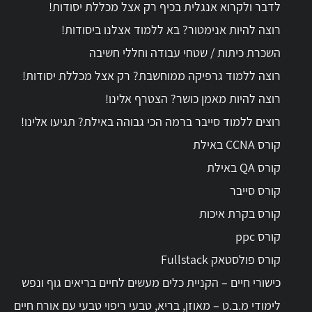
לדבר ולקרוא אנגלית בכיף רק אצל מכללת יסודות!
רוצה להיות אנימטור? בא ללמוד אצלנו ביסודות!
השכרת כיתות / שטחי עבודה וחללי חשיבה
רוצה ללמוד גרפיקה ממוחשבת? רק אצל מכללת יסודות!
רוצה להיות מאמן כושר? הצטרף אלינו!
רוצים ללמוד סייבר ברמה הכי גבוהה באילת? תגיעו אלינו!
קורס CCNA באילת
קורס QA באילת
קורס סייבר
קורס בקרת איכות
קורס ppc
קורס פולסטאק Fullstack
כישורי חיים – הקניית כלים מעשים לחיים בריאים גוף ונפש
לימודי מ.ב.ט – מאוזן, בריא, טבעי ריפוי טבעי עם אורח חיים