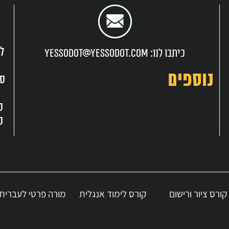
ובעולם, ישנו ביקוש הולך וגדל למומחים בתחום הרפואה המשלימה. 
לגישות הוליסטיות שפונות לגוף ולנפש כאחד. התחום ממשיך להתפתח
צועיות עבור בוגרי הקורסים. מומחים צופים כי הרפואה המשלימה 
לי
כיתבו לנו: yessodot@yessodot.com
ם
נוספים
סנ
קורס ציור ורישום
קורס לימוד אנגלית
מורה פרטי לעברית