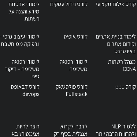
קורס צילום מקצועי
קורס ניהול עסקים
לימודי אבטחת
מידע והגנה על
רשתות
מודי רפואה משלימה
קורס עין הבדולח - רפואת הנפש 
לימוד בניית אתרים
קורס אופיס
לימודי עיצוב גרפי –
וקידום אתרים
גרפיקה ממוחשבת
באינטרנט
מנהל רשתות
לימודי רפואה
לימודי רפואה
CCNA
משלימה
משלימה – דיקור
סיני
קורס ppc
קורס פולסטאק
קורס דבאופס
devops
Fullstack
ללמוד NLP
לדבר ולקרוא
רוצה להיות
ולהרוויח הרבה יותר
אנגלית בכיף רק
אנימטור? בא