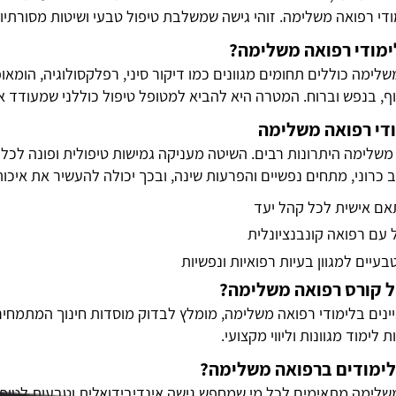
ודי רפואה משלימה
. זוהי גישה שמשלבת טיפול טבעי ושיטות מסורתי
ימודי רפואה משלימה?
שלימה כוללים תחומים מגוונים כמו דיקור סיני, רפלקסולוגיה, הומא
, בנפש וברוח. המטרה היא להביא למטופל טיפול כוללני שמעודד א
ודי רפואה משלימה
משלימה היתרונות רבים. השיטה מעניקה גמישות טיפולית ופונה לכל 
 כרוני, מתחים נפשיים והפרעות שינה, ובכך יכולה להעשיר את איכות
אם אישית לכל קהל יעד
ל עם רפואה קונבנציונלית
בעיים למגוון בעיות רפואיות ונפשיות
ל קורס רפואה משלימה?
נים בלימודי רפואה משלימה, מומלץ לבדוק מוסדות חינוך המתמחים
 לימוד מגוונות וליווי מקצועי.
לימודים ברפואה משלימה?
משלימה מתאימים לכל מי שמחפש גישה אינדיבידואלית וטבעית לטיפ