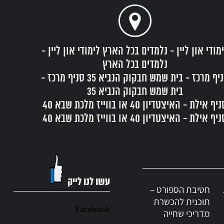
האנשים מחפשים אלטרנטיבות לטיפולים המסורתיים ולעיתים
 ולהתרחב, מה שמוביל ליצירת מסלולי לימוד חדשים ולהרחבת
תהפוך לחלק בלתי נפרד מהמערכת הבריאותית בעתיד הקרוב.
מודי און ליין - נלמדים בכל הארץ לימודי און ליין -
נלמדים בכל הארץ
סניף מרכז - בית שמש חבקוק הנביא 35 סניף מרכז -
בית שמש חבקוק הנביא 35
סניף אילת - האיצטדיון 40 או בווייז מלכת שבא 40
יף אילת - האיצטדיון 40 או בווייז מלכת שבא 40
עשו לנו לייק
חטיבת הספורט –
תוכנית להכשרת
Facebook
מדריכי שחייה