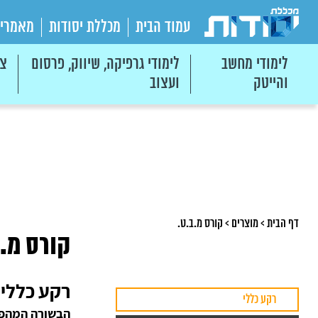
עמוד הבית
מכללת יסודות
מאמרי
לימודי מחשב
לימודי גרפיקה, שיווק, פרסום
צי
והייטק
ועצוב
דף הבית
>
מוצרים
>
קורס מ.ב.ט.
קורס מ.ב
רקע כללי
רקע כללי
הבשורה המהפכ