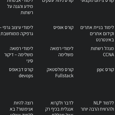
קורס צילום מקצועי
קורס ניהול עסקים
לימודי אבטחת
מידע והגנה על
רשתות
לימוד בניית אתרים
קורס אופיס
לימודי עיצוב גרפי –
וקידום אתרים
גרפיקה ממוחשבת
באינטרנט
מנהל רשתות
לימודי רפואה
לימודי רפואה
CCNA
משלימה
משלימה – דיקור
סיני
קורס ppc
קורס פולסטאק
קורס דבאופס
devops
Fullstack
ללמוד NLP
לדבר ולקרוא
רוצה להיות
ולהרוויח הרבה יותר
אנגלית בכיף רק
אנימטור? בא