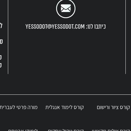
לי
כיתבו לנו: yessodot@yessodot.com
מודי רפואה משלימה
קורס עין הבדולח - רפואת הנפש 
סנ
קורס ציור ורישום
קורס לימוד אנגלית
מורה פרטי לעברית