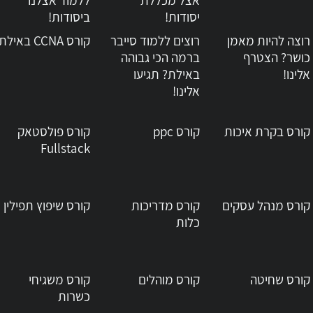
אצל מכללת
ללמוד אצלנו
יסודות!
ביסודות!
רוצה להיות מאמן
רוצים ללמוד סייבר
קורס CCNA באילת
כושר? הצטרף
ברמה הכי גבוהה
אלינו!
באילת? תגיעו
אלינו!
קורס בקרת איכות
קורס ppc
קורס פולסטאק
Fullstack
קורס מנהל עסקים
קורס מדריכות
קורס שיפוץ תפילין
כלות
קורס שחיטה
קורס מוהלים
קורס משגיחי
כשרות