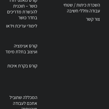
קורס מאמני חדר
השכרת כיתות / שטחי
כושר – תוכנית
עבודה וחללי חשיבה
להכשרת מדריכים
אני מאשר/ת קבלת תכנים שיווקים
במייל / SMS מטעם מכללת יסודות.
בחדר כושר
צור קשר
לימודי עריכת וידאו
קורס אנימציה
ועיצוב בתלת מימד
קורס בקרת איכות
המכללה שתוביל
אתכם לעבודה