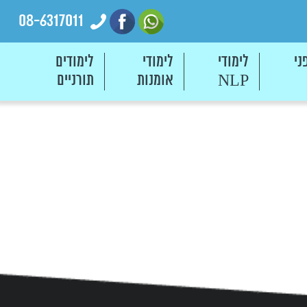
08-6317011
ני
לימודי
לימודי
לימודים
אומנות
תורניים
NLP
חום מאוד
מורכב אך עם זאת מאוד טבעי ופשוט. הבריאות