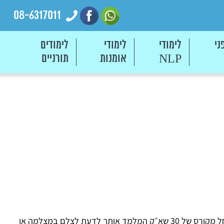
08-6317011
ני
לימודי
לימודי
לימודים
אומנות
תורניים
NLP
ישנם 3 מסלולים ללמידה בתחום הצילום. לכל מסלול יעוד שונה ומקצועיות שונה. החל מקורס של 30 שא״ק המלמד אותך לדעת לצלם במצלמה או