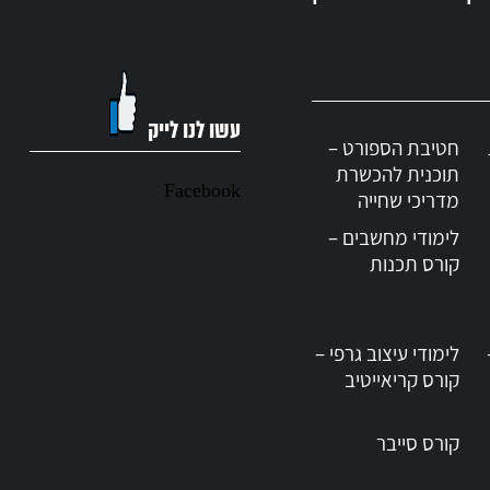
ן אמיתי כבר במהלך הקורס.
 צילום ואופטיקה.
עשו לנו לייק
חטיבת הספורט –
צועי ובסטנדרטים של שוק העבודה.
תוכנית להכשרת
Facebook
מדריכי שחייה
לימודי מחשבים –
קורס תכנות
דיגיטלי ועוד.
ם
לימודי לייטרום לצלמים
לימודי עיצוב גרפי –
רה כצלם מקצועי.
קורס קריאייטיב
ה.
קורס סייבר
הבה למקצוע.