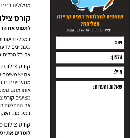
מסלולים רבים ו
קורס צילו
שואפים להצלחה? רוצים קריירה
מצליחה?
לתפוס את הרגע
השאירו פרטים ונחזור אליכם בהקדם
במכללת יסודות
מעוניינים לדע
את כל הכלים ב
קורס צילום מ
אם יש משימה א
מתעניינים בו ב
אותו אתם מעוני
מציעים קורס צ
את ההחלטה הנכ
במינימום השקעה
קורס צילום מ
לומדים את יסו