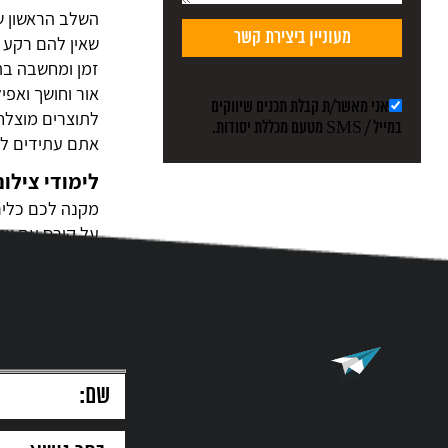
השלב הראשון ש
שאין להם רקע 
זמן ומחשבה בת
אור וחושך ואפי
אני מאשר/ת קבלת תכנים שיווקים
לתוצרים מוצלח
במייל / SMS מטעם מכללת יסודות.
אתם עתידים לצ
לימודי צילו
מקנה לכם כלים
על קורס עם צור
אפשרויות תאור
המקצועי של המ
המקום לשאול ש
הדדית, שותפות 
מדהימות ומיוחד
אפשרות לביסוס
הסיבה המרכזית
המועדף עליהם.