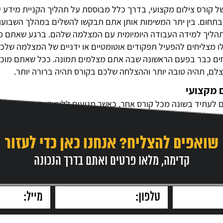
ל קורס צילום מקצועי, בדרך כלל מבוססת על תהליך הקניית מידע 
בתחום. בין יתר המשימות אותן אתם תבקשו להשלים במהלך השבועו
הליך למידה העבודה היומיומית עם המצלמה שלהם. ברגע שאתם מכי
לו מצליחים להפעיל תפקודים אוטומטיים או ידניים של המצלמה שלכם
ים כבר בפעם הראשונה שבה אתם מצלמים תמונה. ככל שאתם מוכנים
לם, תהיה טובה יותר וההצלחה שלכם בקורס תהיה ברורה יותר.
ם מקצועי
 לעתיד בשונה מכל קורס אחר, כאשר מגיעים ללימודי קורס צילום 
ך מעשי בעבודה מקצועית ולכן חלק בלתי מבוטל מתהליך הלמידה הוא
ה ועוד מגוון רחב של סקיצות בדרך אל התמונה המושלמת הראשונה
שואפים להצליח? אנחנו כאן כדי לעזור
נחים בקורס, ולשאול את החברים לשיעור שאלות חשובות. בדרך לרכ
אלות חשובות. מוסד לימוד אשר מכבד את עצמו הפסיק ישקיע את 
קדימה, מלאו פרטים ואתם בדרך הנכונה
וחלוקת ידע ומשאבים. כי רק בצורה כזו אתם תצליחו לסיים את הקו
ות.
 קריירה מקצועית – בזכות קורס צילום מקצועי
 שבגללה אנשים רבים מעוניינים לצאת אל קורס צילום מקצועי, הי
 כמובן שלא מדובר על דרך קלה ופשוטה להגיע להצלחה, כמו בכל ת