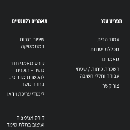
לימודים 
צוות מרצ
תרגול בזמ
שליטה מל
תפריט עזר
מאמרים רלוונטיים
ציוד חדי
לימוד מעמ
יסודות ה
עבודה בס
קומפוזיצ
עמוד הבית
שיפור בגרות
כיתות קט
התנסות בצ
במתמטיקה
מכללת יסודות
לימוד תו
סוגי צילו
מיקום
מאמרים
עבודה עם Lightroom ו-Photoshop לצורך עיבוד תמונה, תיקון צבעים, חידוד ויצירת
קורס מאמני חדר
השכרת כיתות / שטחי
כושר – תוכנית
אפשרות ל
תוכנית ל
עבודה וחללי חשיבה
להכשרת מדריכים
צילום טבע,
ק
בחדר כושר
צור קשר
בניית תי
התמקדות 
לימודי עריכת וידאו
ליווי מלא
הכנה לקר
ליווי איש
קבוצות קט
קורס אנימציה
הכנה אמי
ועיצוב בתלת מימד
הבנה של ד