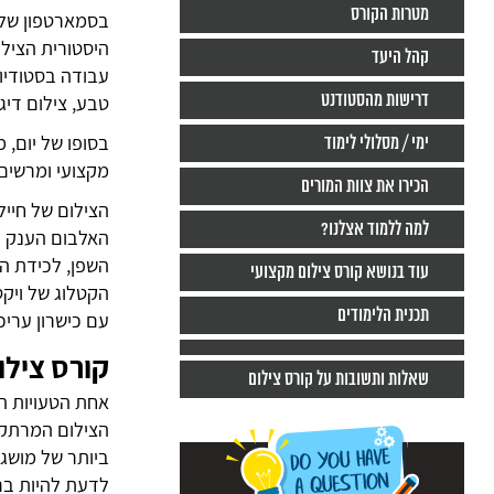
מטרות הקורס
היסטורית הצילום
קהל היעד
עבודה בסטודיו 
דרישות מהסטודנט
טבע, צילום דיגי
בסופו של יום, 
ימי / מסלולי לימוד
מקצועי ומרשים
הכירו את צוות המורים
הצילום של חיי
למה ללמוד אצלנו?
השפן, לכידת הב
עוד בנושא קורס צילום מקצועי
תכנית הלימודים
עם כישרון עריכ
קורס צילו
שאלות ותשובות על קורס צילום
אחת הטעויות הנ
הצילום המרתק ט
ביותר של מושגי
לדעת להיות ברג