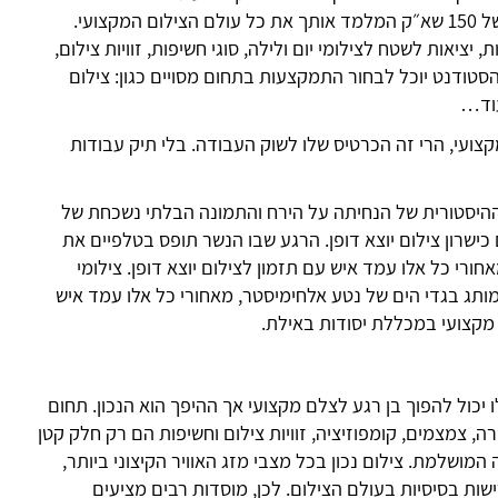
בסמארטפון שלך באופן מקצועי, כולל יציאות לשטח ותרגול בזמן אמת ועד למסלול של 150 שא״ק המלמד אותך את כל עולם הצילום המקצועי.
יציאות לשטח לצילומי יום ולילה, סוגי חשיפות, זוויות צילום,
הסטודנט יוכל לבחור התמקצעות בתחום מסויים כגון: צילום
עוד…
ועי, הרי זה הכרטיס שלו לשוק העבודה. בלי תיק עבודות
 ההיסטורית של הנחיתה על הירח והתמונה הבלתי נשכחת של
 מצלמה עם כישרון צילום יוצא דופן. הרגע שבו הנשר תופס בטלפיים את
י כל אלו עמד איש עם תזמון לצילום יוצא דופן. צילומי
של ויקטוריה סיקרט, צילומי הסטודיו לבושם החדש של CHANNEL NO 5 או מותג בגדי הים של נטע אלחימיסטר, מאחורי כל אלו עמד איש
ם מקצועי במכללת יסודות באילת.
כול להפוך בן רגע לצלם מקצועי אך ההיפך הוא הנכון. תחום
, צמצמים, קומפוזיציה, זוויות צילום וחשיפות הם רק חלק קטן
ושלמת. צילום נכון בכל מצבי מזג האוויר הקיצוני ביותר,
ישות בסיסיות בעולם הצילום. לכן, מוסדות רבים מציעים