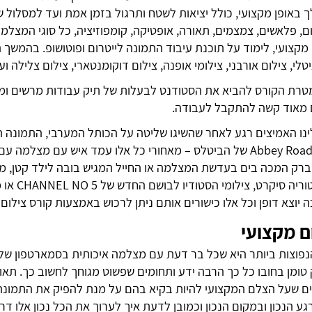
, פלאשים, צמצמים, תאורה, אופטיקה, קומפוזיציה, כל סוגי המצלמות, 
מקצועי, לימוד על תוכנת עיבוד התמונה לייטרום ופוטושופ. בהמשך 
טלי, צילום אורבני, צילומי אופנה, צילום דוקומנטארי, צילום צלילה ו
מטרת הקורס להביא את הסטודנט לבעלות של תיק עבודות מרשים ומקצ
 מאוד קשה להתקבל לעבודה.
לינו האמיצים רגע לאחר שהשיגו שליטה על הכותל המערבי, התמונה
האלבום הענק Abbey Road של הביטלס – מאחורי כל אלו עמד איש עם
רק המכה בים בעדשת המצלמה או החייל המגיש בובה לילד קטן, מאחור
הקטלוג 
ה יוצא דופן וכל אלו כישורים אותם ניתן לרכוש באמצעות קורס צילו
ם מקצועי
פוצות ביותר היא שכל בר דעת עם מצלמה איכותית בסמארטפון שלו י
ומן בחובו כל כך הרבה ידע ותחומים שפשוט מגוחך לחשוב כך. תאורה
ם שעל הצלם המקצועי להיות בקיא בהם על מנת להפיק את התמונה המ
ע הנכון ובמקום הנכון וכמובן לדעת איך לערוך את הכל נכון אלו דר