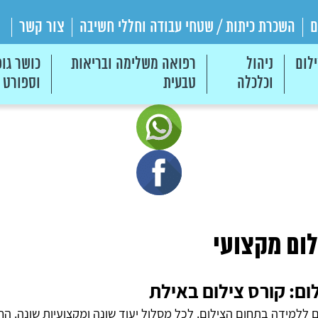
ם
השכרת כיתות / שטחי עבודה וחללי חשיבה
צור קשר
לום
ניהול
רפואה משלימה ובריאות
כושר גופ
וכלכלה
טבעית
וספורט
לום מקצועי
לום: קורס צילום באילת