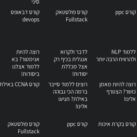
סיני
קורס ppc
קורס פולסטאק
קורס דבאופס
devops
Fullstack
ללמוד NLP
לדבר ולקרוא
רוצה להיות
ולהרוויח הרבה יותר
אנגלית בכיף רק
אנימטור? בא
אצל מכללת
ללמוד אצלנו
יסודות!
ביסודות!
רוצה להיות מאמן
רוצים ללמוד סייבר
קורס CCNA באילת
כושר? הצטרף
ברמה הכי גבוהה
אלינו!
באילת? תגיעו
אלינו!
קורס בקרת איכות
קורס ppc
קורס פולסטאק
Fullstack